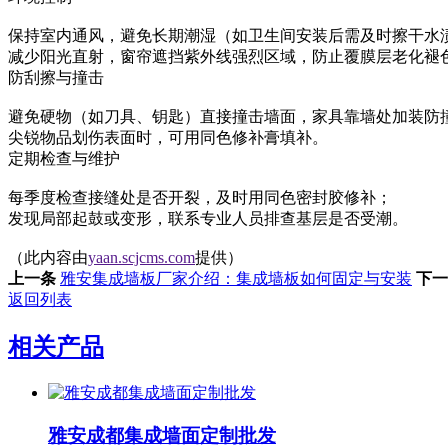
保持室内通风，避免长期潮湿（如卫生间安装后需及时擦干水
减少阳光直射，窗帘遮挡紫外线强烈区域，防止覆膜层老化褪色
‌防刮擦与撞击‌
避免硬物（如刀具、钥匙）直接撞击墙面，家具靠墙处加装防撞
尖锐物品划伤表面时，可用同色修补膏填补。
‌定期检查与维护‌
每季度检查接缝处是否开裂，及时用同色密封胶修补‌；
发现局部起鼓或变形，联系专业人员排查基层是否受潮。
（此内容由
yaan.scjcms.com
提供）
上一条
雅安集成墙板厂家介绍：集成墙板如何固定与安装
下一
返回列表
相关产品
雅安成都集成墙面定制批发