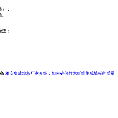
渍）；
‌。
垫‌；
条
雅安集成墙板厂家介绍：如何确保竹木纤维集成墙板的质量