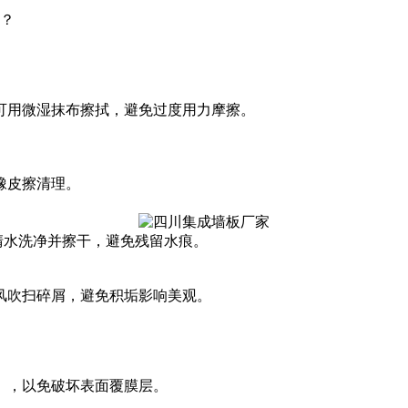
？
可用微湿抹布擦拭，避免过度用力摩擦。
橡皮擦清理。
清水洗净并擦干，避免残留水痕‌。
风吹扫碎屑，避免积垢影响美观。
，以免破坏表面覆膜层‌。