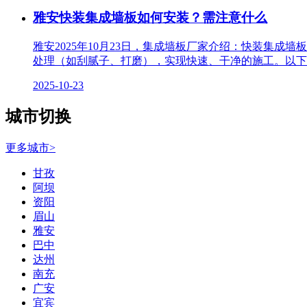
雅安快装集成墙板如何安装？需注意什么
雅安2025年10月23日，集成墙板厂家介绍：快装集成
处理（如刮腻子、打磨），实现快速、干净的施工。以下
2025-10-23
城市切换
更多城市>
甘孜
阿坝
资阳
眉山
雅安
巴中
达州
南充
广安
宜宾