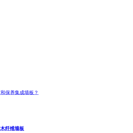
洁和保养集成墙板？
竹木纤维墙板