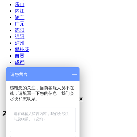
乐山
内江
遂宁
广元
德阳
绵阳
泸州
攀枝花
自贡
成都
版权所有：锦辰集成墙板厂家
请您留言
网址：
yaan.scjcms.com
联系人：田经理
感谢您的关注，当前客服人员不在
联系电话：18628109743
线，请填写一下您的信息，我们会
尽快和您联系。
联系地址：
四川省成都市武侯区
本站关键词
雅安集成墙板
雅安集成墙面